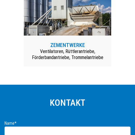
ZEMENTWERKE
Ventilatoren, Rüttlerantriebe,
Förderbandantriebe, Trommelantriebe
KONTAKT
A
Name*
l