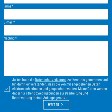
t
e
Firma*
r
n
a
E-mail *
t
i
v
Nachricht
e
:
Ja, ich habe die
Datenschutzerklärung
zur Kenntnis genommen und
bin damit einverstanden, dass die von mir angegebenen Daten
elektronisch erhoben und gespeichert werden. Meine Daten werden
dabei nur streng zweckgebunden zur Bearbeitung und
Beantwortung meiner Anfrage genutzt.
WEITER