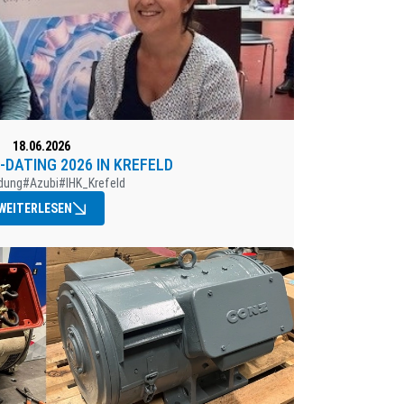
18.06.2026
-DATING 2026 IN KREFELD
dung
#Azubi
#IHK_Krefeld
WEITERLESEN