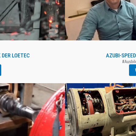
 DER LOETEC
AZUBI-SPEED
#Ausbil