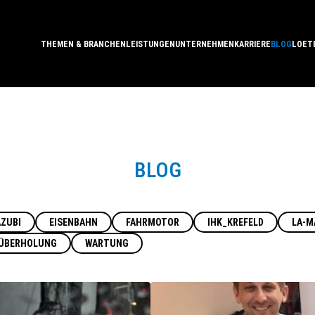
THEMEN & BRANCHEN
LEISTUNGEN
UNTERNEHMEN
KARRIERE
BLOG
LOET
BLOG
AZUBI
EISENBAHN
FAHRMOTOR
IHK_KREFELD
LA-M
ÜBERHOLUNG
WARTUNG